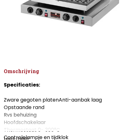
Omschrijving
Specificaties:
Zware gegoten platenAnti-aanbak laag
Opstaande rand
Rvs behuizing
Hoofdschakelaar
Thermostaat 0- 300°C
Controlelampje en tijdklok
Lees meer