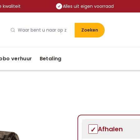
 kwaliteit
Alles uit eigen voorraad
Zoeken
obo verhuur
Betaling
Afhalen