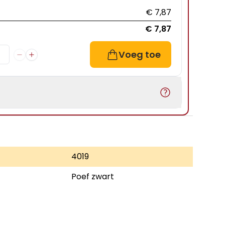
€ 7,87
€ 7,87
Voeg toe
4019
Poef zwart