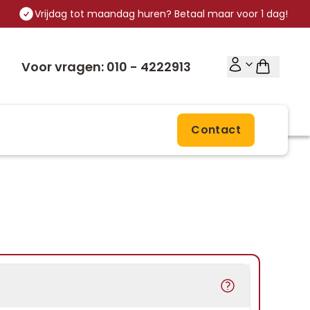
Vrijdag tot maandag huren? Betaal maar voor 1 dag!
Voor vragen: 010 - 4222913
Contact