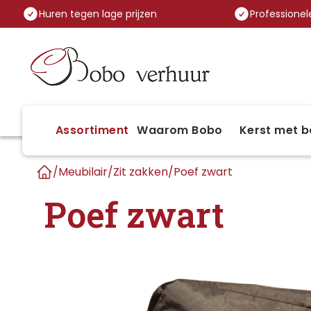
Huren tegen lage prijzen
Professionele
Assortiment
Waarom Bobo
Kerst met b
/
Meubilair
/
Zit zakken
/
Poef zwart
Home
Poef zwart