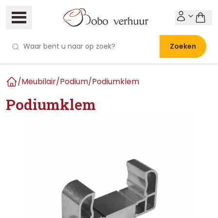
Zoeken
/
Meubilair
/
Podium
/
Podiumklem
Home
Podiumklem