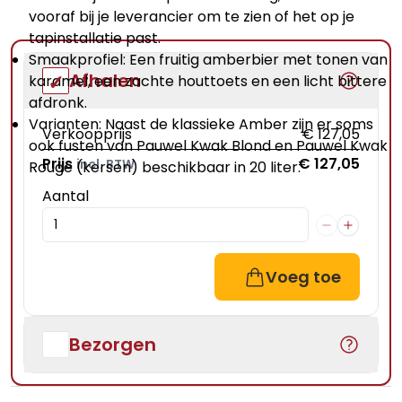
vooraf bij je leverancier om te zien of het op je
tapinstallatie past.
Smaakprofiel: Een fruitig amberbier met tonen van
Afhalen
karamel, een zachte houttoets en een licht bittere
afdronk.
Varianten: Naast de klassieke Amber zijn er soms
Verkoopprijs
€ 127,05
ook fusten van Pauwel Kwak Blond en Pauwel Kwak
Prijs
€ 127,05
incl. BTW
Rouge (kersen) beschikbaar in 20 liter.
Aantal
Voeg toe
Bezorgen