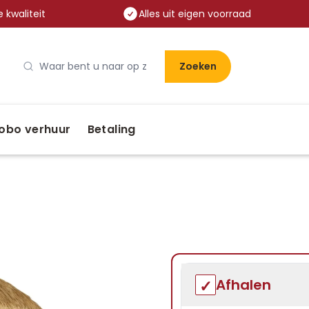
 kwaliteit
Alles uit eigen voorraad
Zoeken
obo verhuur
Betaling
Afhalen