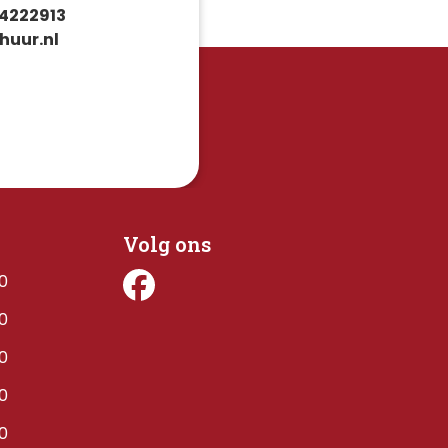
4222913
huur.nl
Volg ons
00
00
00
00
00