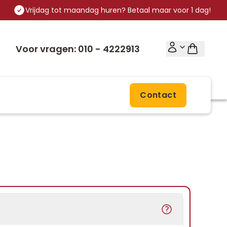
Vrijdag tot maandag huren? Betaal maar voor 1 dag!
Voor vragen: 010 - 4222913
Contact