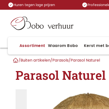
Huren tegen lage prijzen
Professionele
Assortiment
Waarom Bobo
Kerst met b
/
Buiten artikelen
/
Parasols
/
Parasol Naturel
Home
Parasol Naturel