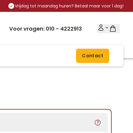
Vrijdag tot maandag huren? Betaal maar voor 1 dag!
Voor vragen: 010 - 4222913
Contact