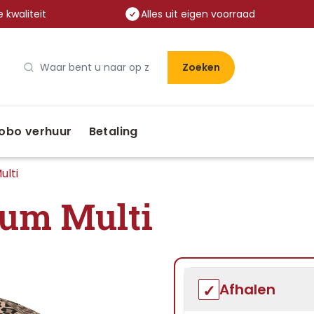
 kwaliteit
Alles uit eigen voorraad
Zoeken
obo verhuur
Betaling
ulti
ium Multi
Afhalen