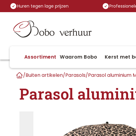
Huren tegen lage prijzen
Professionele
Assortiment
Waarom Bobo
Kerst met b
/
Buiten artikelen
/
Parasols
/
Parasol aluminium M
Home
Parasol alumin