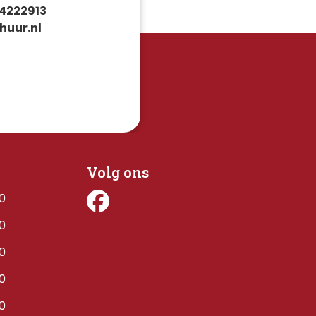
4222913
huur.nl
Volg ons
00
00
00
00
00