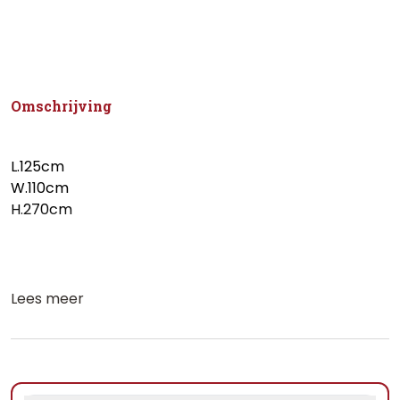
Omschrijving
L.125cm
W.110cm
H.270cm
Lees meer