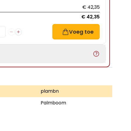
€ 42,35
€ 42,35
Voeg toe
plambn
Palmboom