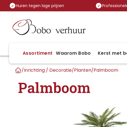
Huren tegen lage prijzen
Professionele
Assortiment
Waarom Bobo
Kerst met b
/
Inrichting / Decoratie
/
Planten
/
Palmboom
Home
Palmboom