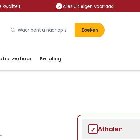
 kwaliteit
Alles uit eigen voorraad
Zoeken
obo verhuur
Betaling
Afhalen