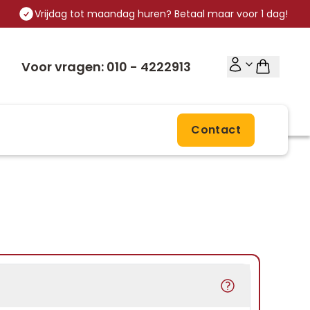
Vrijdag tot maandag huren? Betaal maar voor 1 dag!
Voor vragen: 010 - 4222913
Contact