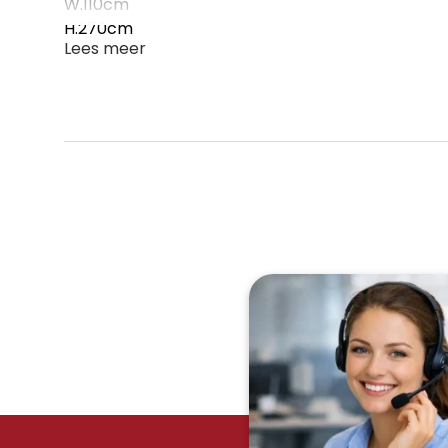
W.110cm
H.270cm
Lees meer