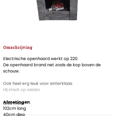
Omschrijving
Electrische openhaard werkt op 220.
De openhaard brand net zoals de kop boven de
schouw.
Ook heel erg leuk voor sinterklaas.
Hij staat op wielen.
Afmetingen
:
Lees meer
102cm lang
40cm diep