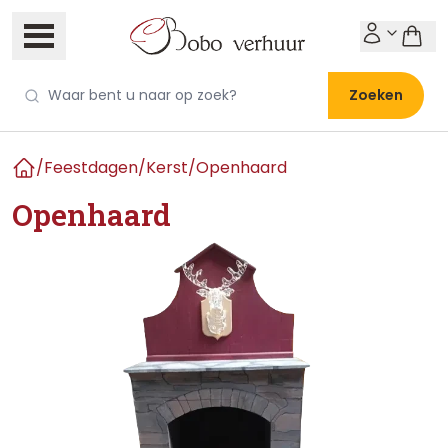
Zoeken
/
Feestdagen
/
Kerst
/
Openhaard
Home
Openhaard