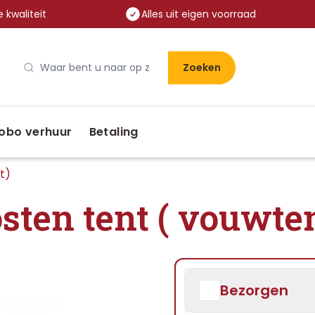
 kwaliteit
Alles uit eigen voorraad
Zoeken
obo verhuur
Betaling
t)
ten tent ( vouwte
Bezorgen