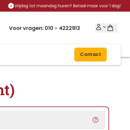
Vrijdag tot maandag huren? Betaal maar voor 1 dag!
Voor vragen: 010 - 4222913
Contact
nt)