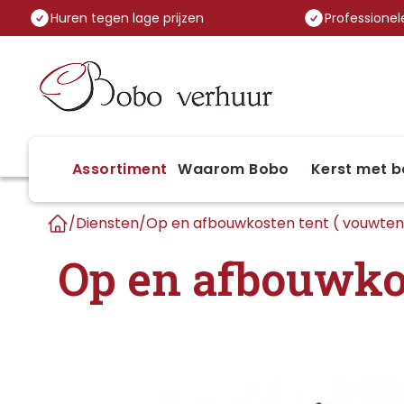
Huren tegen lage prijzen
Professionele
Assortiment
Waarom Bobo
Kerst met b
/
Diensten
/
Op en afbouwkosten tent ( vouwten
Home
Op en afbouwkos