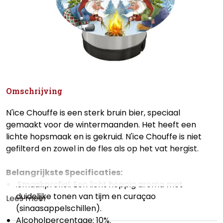
Omschrijving
N'ice Chouffe is een sterk bruin bier, speciaal
gemaakt voor de wintermaanden. Het heeft een
lichte hopsmaak en is gekruid. N'ice Chouffe is niet
gefilterd en zowel in de fles als op het vat hergist.
Belangrijkste Specificaties:
.Smaakprofiel: Een licht hoppig aroma met
duidelijke tonen van tijm en curaçao
Lees meer
(sinaasappelschillen).
Alcoholpercentage: 10%.