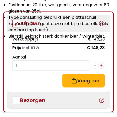
Fustinhoud: 20 liter, wat goed is voor ongeveer 80
glazen van 25cl.
Type aansluiting: Gebruikt
een platteschuif
Afhalen
koppeling
. ( vergeet deze niet bij te bestellen als
een bar/tap huurt)
Bierstijl: Belgisch sterk donker bier / Winterbier.
Verkoopprijs
€ 148,23
Prijs
€ 148,23
incl. BTW
Aantal
Voeg toe
Bezorgen