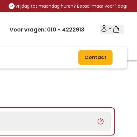
Vrijdag tot maandag huren? Betaal maar voor 1 dag!
Voor vragen: 010 - 4222913
Contact