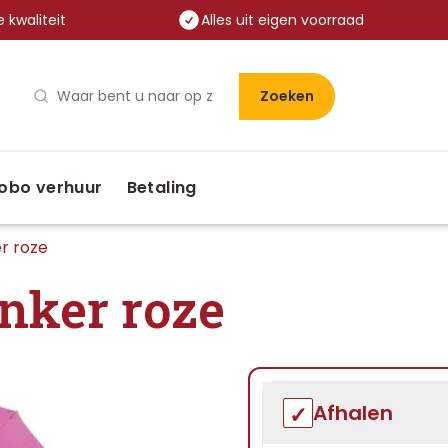
 kwaliteit
Alles uit eigen voorraad
Zoeken
obo verhuur
Betaling
r roze
nker roze
Afhalen