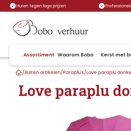
Huren tegen lage prijzen
Professionele
Assortiment
Waarom Bobo
Kerst met b
/
Buiten artikelen
/
Paraplu's
/
Love paraplu donke
Home
Love paraplu do