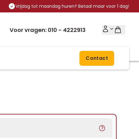
Vrijdag tot maandag huren? Betaal maar voor 1 dag!
Voor vragen: 010 - 4222913
Contact