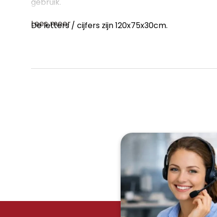
gebruik.
Lees meer
De letters / cijfers zijn 120x75x30cm.