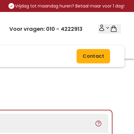
Vrijdag tot maandag huren? Betaal maar voor 1 dag!
Voor vragen: 010 - 4222913
Contact