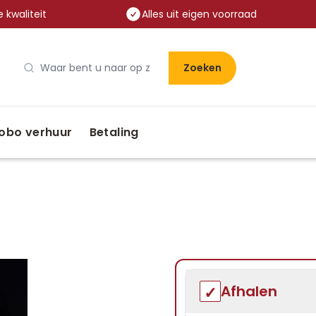
 kwaliteit
Alles uit eigen voorraad
Zoeken
obo verhuur
Betaling
Afhalen