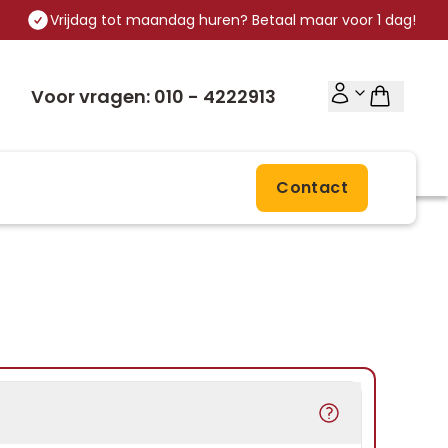
Vrijdag tot maandag huren? Betaal maar voor 1 dag!
Voor vragen: 010 - 4222913
Contact