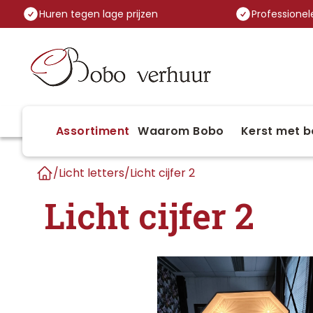
Huren tegen lage prijzen
Professionele
Assortiment
Waarom Bobo
Kerst met b
/
Licht letters
/
Licht cijfer 2
Home
Licht cijfer 2