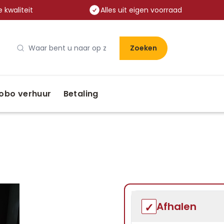
 kwaliteit
Alles uit eigen voorraad
Zoeken
obo verhuur
Betaling
Afhalen