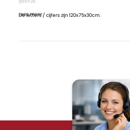
gebruik.
Lees meer
De letters / cijfers zijn 120x75x30cm.