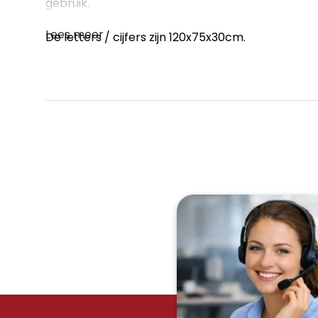
gebruik.
Lees meer
De letters / cijfers zijn 120x75x30cm.