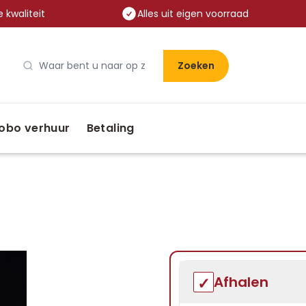
 kwaliteit
Alles uit eigen voorraad
Zoeken
obo verhuur
Betaling
Afhalen