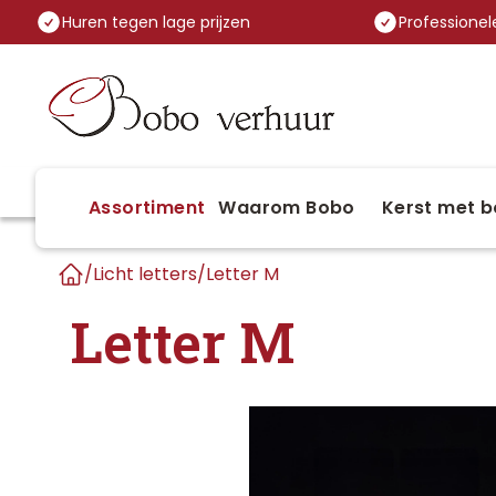
Huren tegen lage prijzen
Professionele
Assortiment
Waarom Bobo
Kerst met b
/
Licht letters
/
Letter M
Home
Letter M