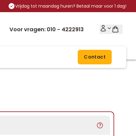
Vrijdag tot maandag huren? Betaal maar voor 1 dag!
Voor vragen: 010 - 4222913
Contact