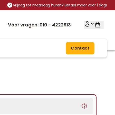
Vrijdag tot maandag huren? Betaal maar voor 1 dag!
Voor vragen: 010 - 4222913
Contact