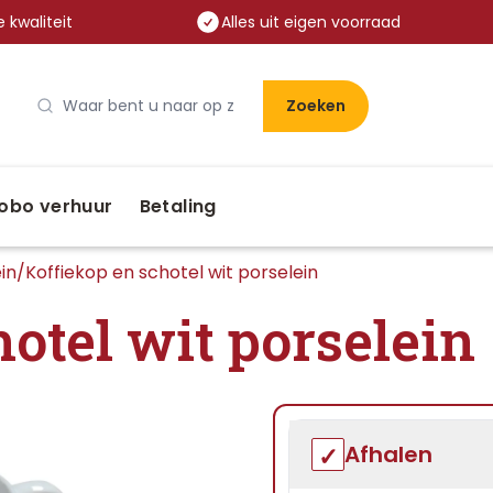
 kwaliteit
Alles uit eigen voorraad
Zoeken
obo verhuur
Betaling
in
/
Koffiekop en schotel wit porselein
otel wit porselein
Afhalen