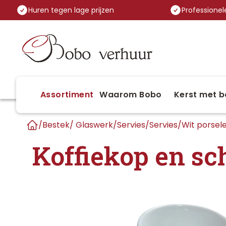
Huren tegen lage prijzen
Professionele
Assortiment
Waarom Bobo
Kerst met b
/
Bestek/ Glaswerk/Servies
/
Servies
/
Wit porsele
Home
Koffiekop en sch