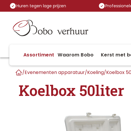
Huren tegen lage prijzen
Professionele
Assortiment
Waarom Bobo
Kerst met b
/
Evenementen apparatuur
/
Koeling
/
Koelbox 50
Home
Koelbox 50liter