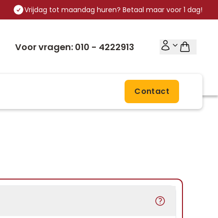
Vrijdag tot maandag huren? Betaal maar voor 1 dag!
Voor vragen: 010 - 4222913
Contact