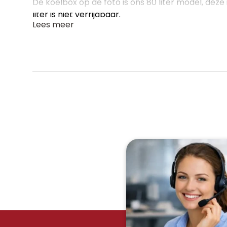
De koelbox op de foto is ons 80 liter model, deze
liter is niet verrijdbaar.
Lees meer