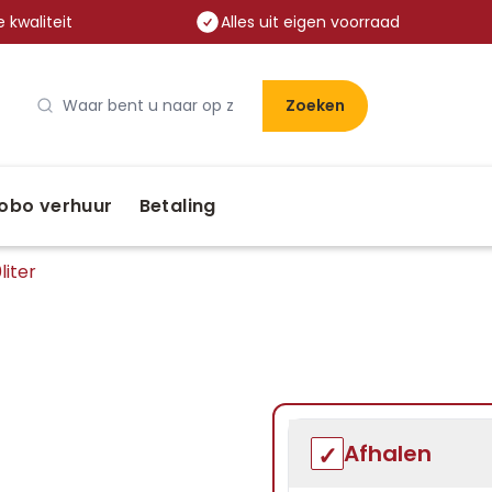
 kwaliteit
Alles uit eigen voorraad
Zoeken
obo verhuur
Betaling
liter
Afhalen