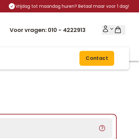
Vrijdag tot maandag huren? Betaal maar voor 1 dag!
Voor vragen: 010 - 4222913
Contact