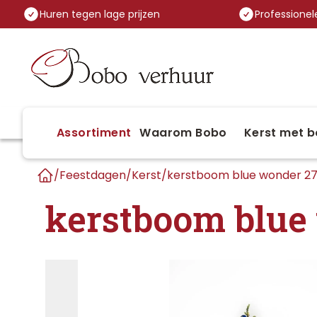
Huren tegen lage prijzen
Professionele
Assortiment
Waarom Bobo
Kerst met b
/
Feestdagen
/
Kerst
/
kerstboom blue wonder 
Home
kerstboom blue