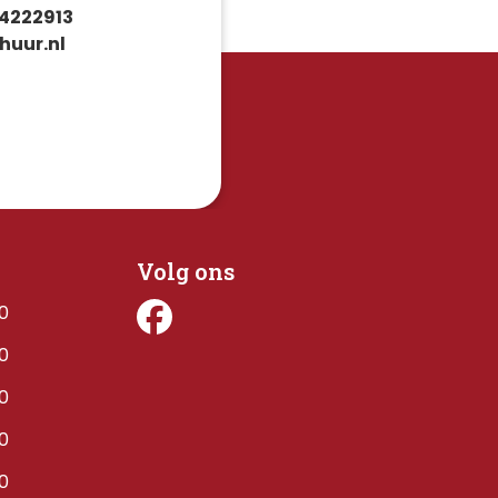
4222913
huur.nl
Volg ons
00
00
00
00
00