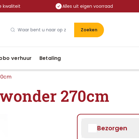
 kwaliteit
Alles uit eigen voorraad
Zoeken
obo verhuur
Betaling
270cm
 wonder 270cm
Bezorgen