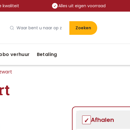
 kwaliteit
Alles uit eigen voorraad
Zoeken
obo verhuur
Betaling
 zwart
rt
Afhalen