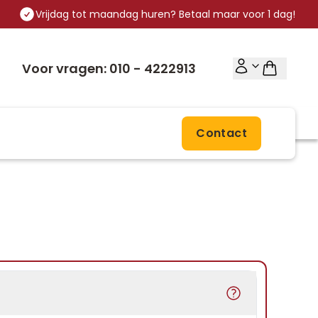
Vrijdag tot maandag huren? Betaal maar voor 1 dag!
Voor vragen: 010 - 4222913
Contact