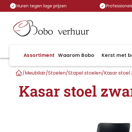
Huren tegen lage prijzen
Professionele
Assortiment
Waarom Bobo
Kerst met b
/
Meubilair
/
Stoelen
/
Stapel stoelen
/
Kasar stoel
Home
Kasar stoel zwa