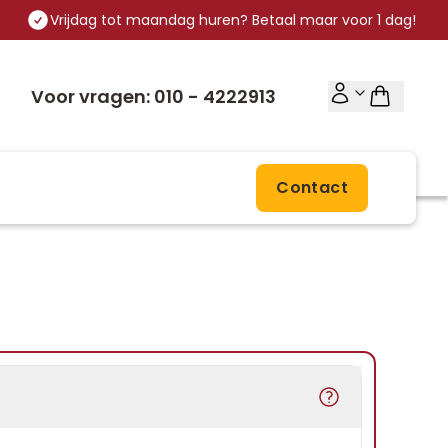
Vrijdag tot maandag huren? Betaal maar voor 1 dag!
Voor vragen: 010 - 4222913
Contact