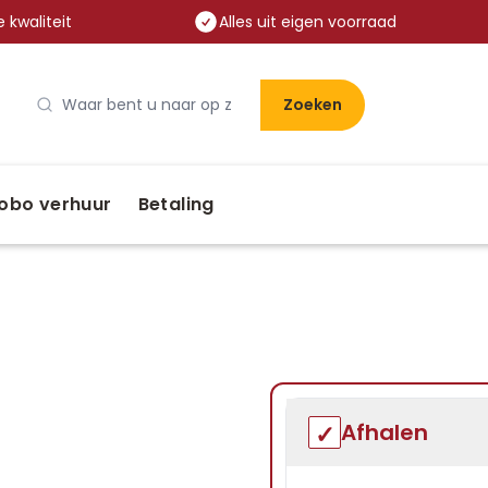
 kwaliteit
Alles uit eigen voorraad
Zoeken
obo verhuur
Betaling
Afhalen