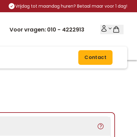
Vrijdag tot maandag huren? Betaal maar voor 1 dag!
Voor vragen: 010 - 4222913
Contact