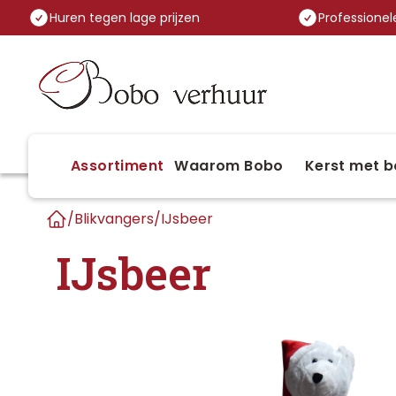
Huren tegen lage prijzen
Professionele
Assortiment
Waarom Bobo
Kerst met b
/
Blikvangers
/
IJsbeer
Home
IJsbeer