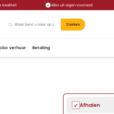
 kwaliteit
Alles uit eigen voorraad
Zoeken
obo verhuur
Betaling
Afhalen