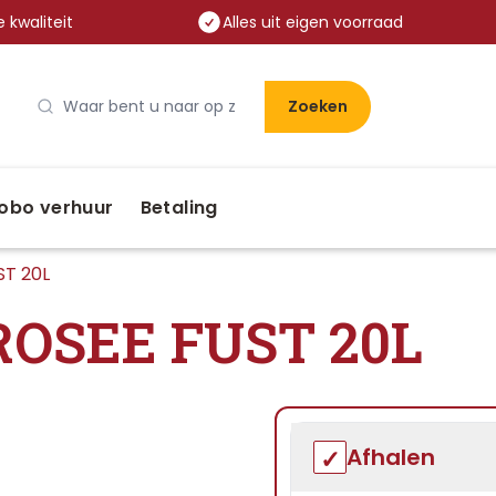
 kwaliteit
Alles uit eigen voorraad
Zoeken
obo verhuur
Betaling
T 20L
OSEE FUST 20L
Afhalen