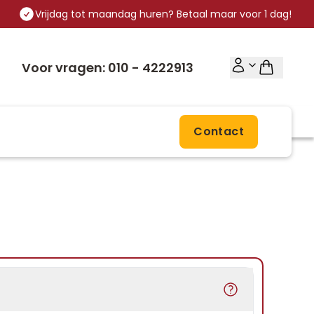
Vrijdag tot maandag huren? Betaal maar voor 1 dag!
Voor vragen: 010 - 4222913
Contact