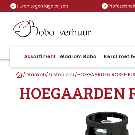
Huren tegen lage prijzen
Professionele
Assortiment
Waarom Bobo
Kerst met b
/
Dranken
/
Fusten bier
/
HOEGAARDEN ROSEE FUS
Home
HOEGAARDEN R