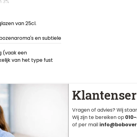
n 3%
glazen van 25cl.
mbozenaroma's en subtiele
ng (vaak een
kelijk van het type fust
Klantenser
Vragen of advies? Wij staan
Wij zijn te bereiken op
010-
of per mail
info@bobover