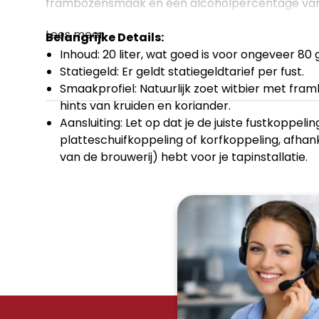
frambozensmaak en een alcoholpercentage va
Lees meer
Belangrijke Details:
Inhoud: 20 liter, wat goed is voor ongeveer 80 
Statiegeld: Er geldt statiegeldtarief per fust.
Smaakprofiel: Natuurlijk zoet witbier met fra
hints van kruiden en koriander.
Aansluiting: Let op dat je de juiste fustkoppeli
platteschuifkoppeling
of
korfkoppeling
, afhan
van de brouwerij) hebt voor je tapinstallatie.