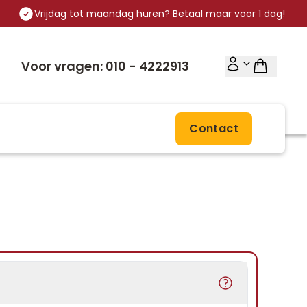
Vrijdag tot maandag huren? Betaal maar voor 1 dag!
Voor vragen: 010 - 4222913
Contact