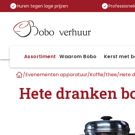
Huren tegen lage prijzen
Professionele
Assortiment
Waarom Bobo
Kerst met b
/
Evenementen apparatuur
/
Koffie/thee
/
Hete d
Home
Hete dranken boi