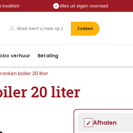
 kwaliteit
Alles uit eigen voorraad
Zoeken
obo verhuur
Betaling
ranken boiler 20 liter
ler 20 liter
Afhalen