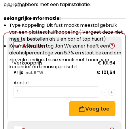
bierliefhebbers met een tapinstallatie.
Lees meer
Belangrijke Informatie:
Type Koppeling: Dit fust maakt meestal gebruik
van een
platteschuifkoppeling
.( Vergeet deze niet
mee te bestellen als u en bar of tap huurt)
Afhalen
Kenmerken: Hertog Jan Weizener heeft een
alcoholpercentage van 5,7% en staat bekend om
zijn volmondige, frisse smaak met tonen van
Verkoopprijs
€ 101,64
koriander en sinaasappelschil.
Prijs
€ 101,64
incl. BTW
Aantal
Voeg toe