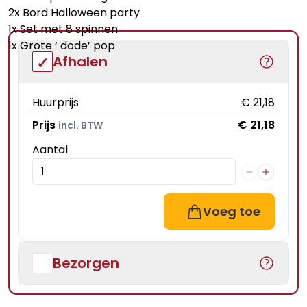
2x Bord Halloween party
1x Set met 8 spinnen
1x Grote ‘ dode’ pop
Afhalen
Huurprijs
€ 21,18
Prijs
€ 21,18
incl. BTW
Aantal
Voeg toe
Bezorgen