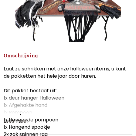
Omschrijving
Laat ze schrikken met onze halloween items, u kunt
de pakketten het hele jaar door huren.
Dit pakket bestaat uit:
1x deur hanger Halloween
1x Afgehakte hand
1x Pompoen
1x Hangende pompoen
Lees meer
1x Hangend spookje
2x zak spinnen rag