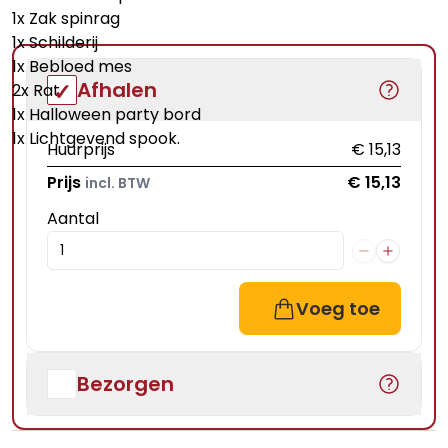
1x Zak spinrag
1x Schilderij
1x Bebloed mes
Afhalen
2x Rat
1x Halloween party bord
1x Lichtgevend spook.
Huurprijs
€ 15,13
Prijs
€ 15,13
incl. BTW
Aantal
Voeg toe
Bezorgen