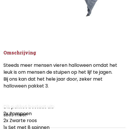
Omschrijving
Steeds meer mensen vieren halloween omdat het
leuk is om mensen de stuipen op het lijf te jagen.
Bij ons kan dat het hele jaar door, zeker met
halloween pakket 3.
Dit pakket bestaat uit:
2x Pompoen
Lees meer
2x Zwarte roos
1x Set met 8 spinnen