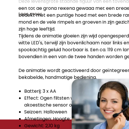
Deze levensgrote staande figuur van een tovenaar
een tot de grond reikend gewaad met een brede va
Lees meer
bedekt met een puntige hoed met een brede rand
mond en de vele rimpels en groeven in zijn gezic
zijn hoge leeftijd.
Tijdens de animatie gloeien zijn wijd opengesper
witte LED's, terwijl zijn bovenlichaam naar links
spookachtig geluid hoorbaar is. Een ca. 119 cm la
bovendien in een van de twee handen worden g
De animatie wordt geactiveerd door geïntegree
bekabelde, handmatige bediening.
Batterij: 3 x AA
Effect: Ogen flitsten wit; torso bewegend; gelu
akoestische sensor of knop
Seizoen: Halloween
Afmetingen: Hoogte: 1,9 m
Gewicht: 2,10 kg