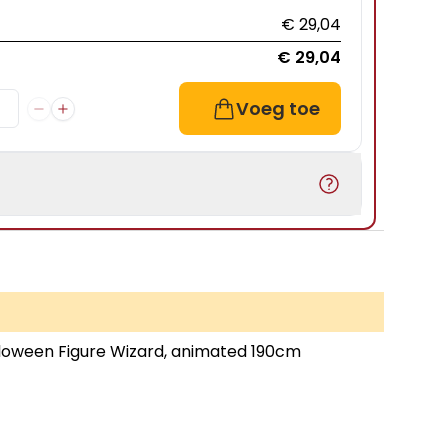
€ 29,04
€ 29,04
Voeg toe
loween Figure Wizard, animated 190cm