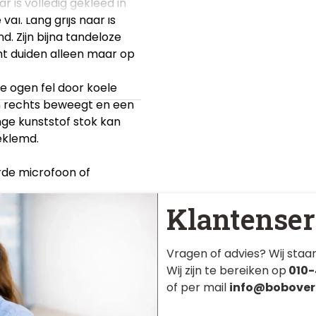
 is volledig gekleed in
l. Lang grijs haar is
. Zijn bijna tandeloze
ht duiden alleen maar op
de ogen fel door koele
 en rechts beweegt en een
nge kunststof stok kan
eklemd.
rde microfoon of
Klantenser
idseffecten via
Vragen of advies? Wij staan
Wij zijn te bereiken op
010-
of per mail
info@bobover