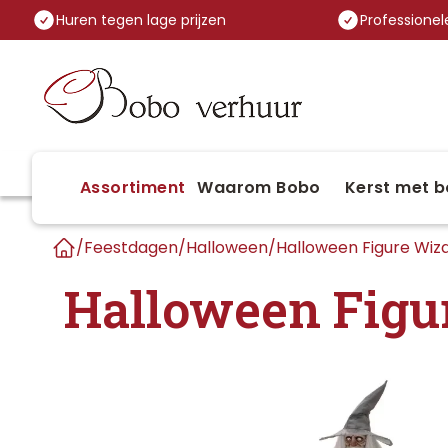
Huren tegen lage prijzen
Professionele
Assortiment
Waarom Bobo
Kerst met b
/
Feestdagen
/
Halloween
/
Halloween Figure Wiz
Home
Halloween Figu