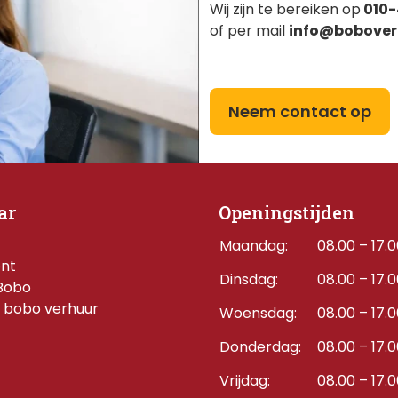
Wij zijn te bereiken op
010-
groot en beveiligd
of per mail
info@bobover
zien de figuur vanzelf
Neem contact op
or of knop
ensor of knop; hoofd
ar
Openingstijden
Maandag:
08.00 – 17.
ent
Dinsdag:
08.00 – 17.
Bobo
, animated 70cm -
 bobo verhuur
Woensdag:
08.00 – 17.
Donderdag:    
08.00 – 17.
Vrijdag:
08.00 – 17.