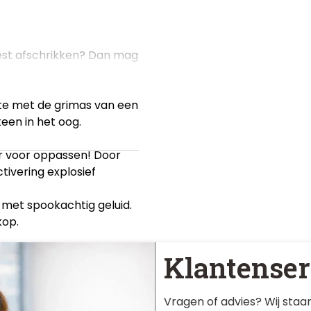
eest afschrikken? Dan mag
te met de grimas van een
een in het oog.
r voor oppassen! Door
ivering explosief
w met spookachtig geluid.
kop.
kabelbinders aan het
Klantenser
Vragen of advies? Wij staan
icrofoon of bedrade