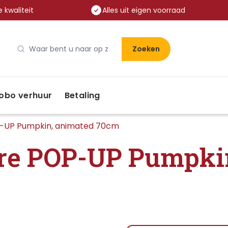
 kwaliteit
Alles uit eigen voorraad
Zoeken
obo verhuur
Betaling
P-UP Pumpkin, animated 70cm
re POP-UP Pumpki