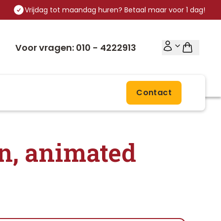
Vrijdag tot maandag huren? Betaal maar voor 1 dag!
Voor vragen: 010 - 4222913
Contact
n, animated