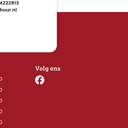
4222913
huur.nl
Volg ons
00
00
00
00
00