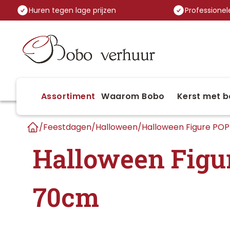
Huren tegen lage prijzen
Professionele
Assortiment
Waarom Bobo
Kerst met b
/
Feestdagen
/
Halloween
/
Halloween Figure PO
Home
Halloween Figu
70cm