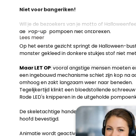
Niet voor bangeriken!
Wil je de bezoekers van je motto of Halloweenf
de "Pop-up" pompoen niet ontbreken.
Lees meer
Op het eerste gezicht springt de Halloween-bus
monster gekleed in donkere stukjes stof niet met
Maar LET OP
: vooral angstige mensen moeten e
een ingebouwd mechanisme schiet zijn kop na act
omhoog en zakt langzaam weer naar beneden.
Tegelijkertijd klinkt een bloedstollende schreeu
Rode LED's knipperen in de uitgeholde pompoen
De skeletachtige handen van de figuur zijn met 
hoofd bevestigd.
Animatie wordt geactiveerd door ingebouwde m