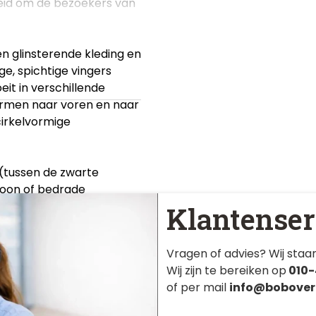
eid om de bezoekers van
n glinsterende kleding en
e, spichtige vingers
it in verschillende
armen naar voren en naar
irkelvormige
 (tussen de zwarte
foon of bedrade
Klantenser
Vragen of advies? Wij staan
Wij zijn te bereiken op
010-
of per mail
info@bobover
hoofd bewegend;