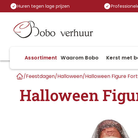
Huren tegen lage prijzen
Professionele
Assortiment
Waarom Bobo
Kerst met b
/
Feestdagen
/
Halloween
/
Halloween Figure For
Home
Halloween Figur