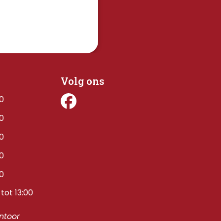
Volg ons
00
00
00
00
00
tot 13:00
toor 