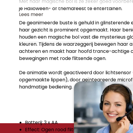
Met haar magische bol is ze zeker goed voorber
je Halloween- of themafeest te entertainen.
Lees meer
De geanimeerde buste is gehuld in glinsterende e
haar gezicht is prominent opgemaakt. Haar benig
houden een magische bol vast die mysterieus gloe
kleuren. Tijdens de waarzeggerij bewegen haar 
achteren en maakt haar hoofd trance-achtige c
bewegingen met rode flitsende ogen.
De animatie wordt geactiveerd door lichtsensor
opgemaakte lippen), door geïntegreerde micro
handmatige bediening.
Batterij: 3 x AA
Effect: Ogen rood flitsten; armen bewegen; 