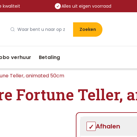
 kwaliteit
Alles uit eigen voorraad
Zoeken
obo verhuur
Betaling
tune Teller, animated 50cm
e Fortune Teller,
Afhalen