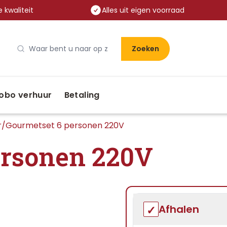
 kwaliteit
Alles uit eigen voorraad
Zoeken
obo verhuur
Betaling
r
/
Gourmetset 6 personen 220V
ersonen 220V
Afhalen