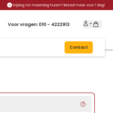
Vrijdag tot maandag huren? Betaal maar voor 1 dag!
Voor vragen: 010 - 4222913
Contact