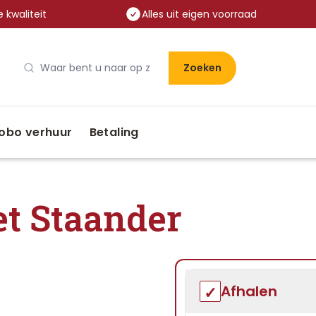
 kwaliteit
Alles uit eigen voorraad
Zoeken
obo verhuur
Betaling
t Staander
Afhalen