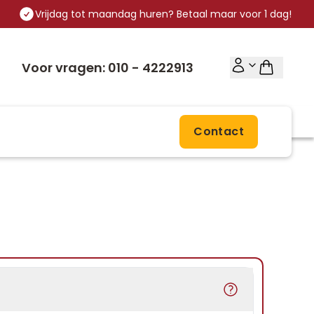
Vrijdag tot maandag huren? Betaal maar voor 1 dag!
Voor vragen: 010 - 4222913
Contact