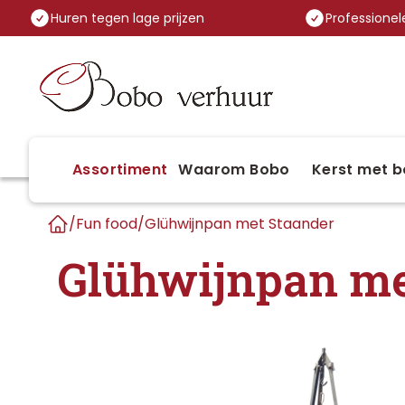
Huren tegen lage prijzen
Professionele
Assortiment
Waarom Bobo
Kerst met b
/
Fun food
/
Glühwijnpan met Staander
Home
Glühwijnpan me