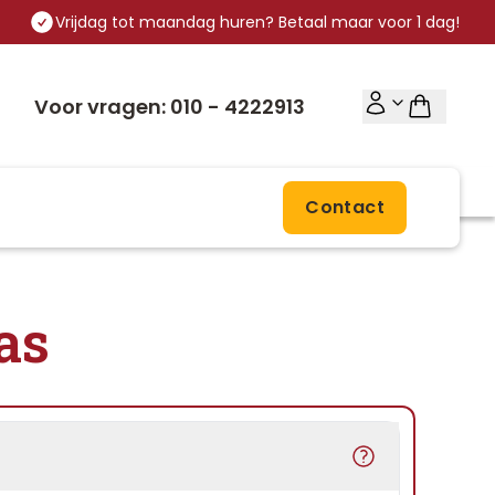
Vrijdag tot maandag huren? Betaal maar voor 1 dag!
Voor vragen: 010 - 4222913
Contact
as