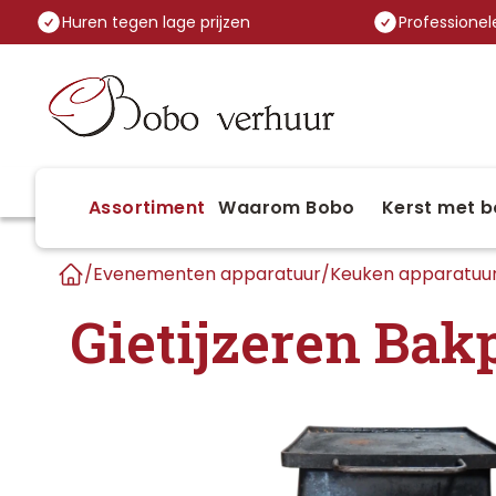
Huren tegen lage prijzen
Professionele
Assortiment
Waarom Bobo
Kerst met b
/
Evenementen apparatuur
/
Keuken apparatuu
Home
Gietijzeren Bak