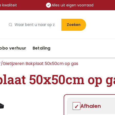
 kwaliteit
Alles uit eigen voorraad
Zoeken
obo verhuur
Betaling
r
/
Gietijzeren Bakplaat 50x50cm op gas
plaat 50x50cm op g
Afhalen