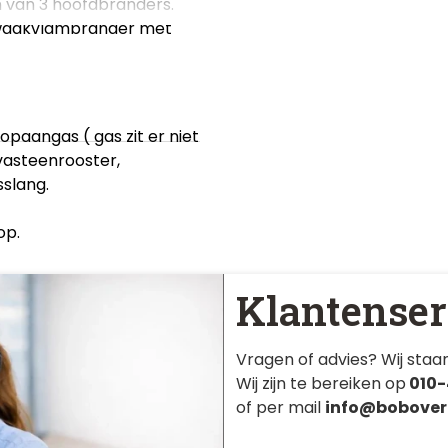
n van 3 hoofdbranders.
, waakvlambrander met
paangas ( gas zit er niet
vasteenrooster,
slang.
op.
Klantenser
Vragen of advies? Wij staan
Wij zijn te bereiken op
010-
of per mail
info@bobover