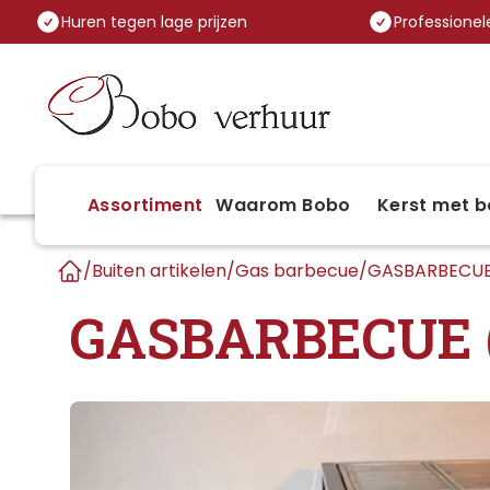
Huren tegen lage prijzen
Professionele
Assortiment
Waarom Bobo
Kerst met b
/
Buiten artikelen
/
Gas barbecue
/
GASBARBECUE 
Home
GASBARBECUE (