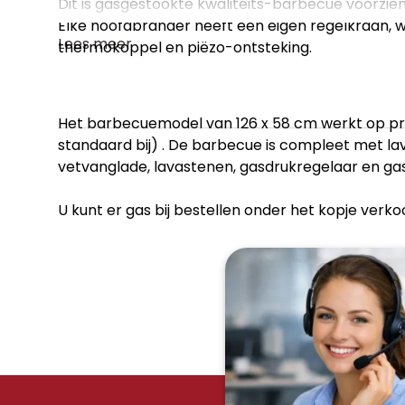
Dit is gasgestookte kwaliteits-barbecue voorzie
Elke hoofdbrander heeft een eigen regelkraan
Lees meer
thermokoppel en piëzo-ontsteking.
Het barbecuemodel van 126 x 58 cm werkt op pro
standaard bij) . De barbecue is compleet met la
vetvanglade, lavastenen, gasdrukregelaar en gas
U kunt er gas bij bestellen onder het kopje verko