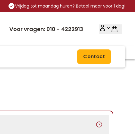
Vrijdag tot maandag huren? Betaal maar voor 1 dag!
Voor vragen: 010 - 4222913
Contact