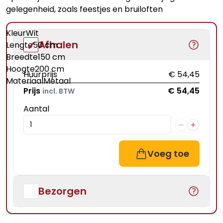
gelegenheid, zoals feestjes en bruiloften
KleurWit
Afhalen
Lengte50 cm
Breedte150 cm
Hoogte200 cm
Huurprijs
€ 54,45
MateriaalMetaal
Prijs
€ 54,45
incl. BTW
Aantal
Voeg toe
Bezorgen