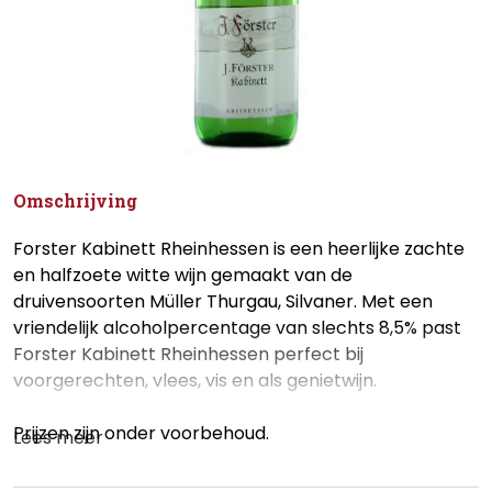
Omschrijving
Forster Kabinett Rheinhessen is een heerlijke zachte
en halfzoete witte wijn gemaakt van de
druivensoorten Müller Thurgau, Silvaner. Met een
vriendelijk alcoholpercentage van slechts 8,5% past
Forster Kabinett Rheinhessen perfect bij
voorgerechten, vlees, vis en als genietwijn.
Prijzen zijn onder voorbehoud.
Lees meer