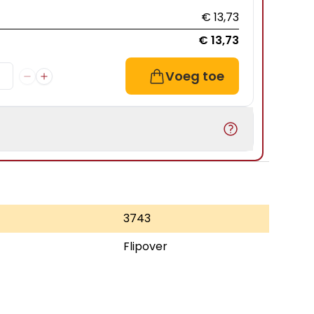
€ 13,73
€ 13,73
Voeg toe
3743
Flipover