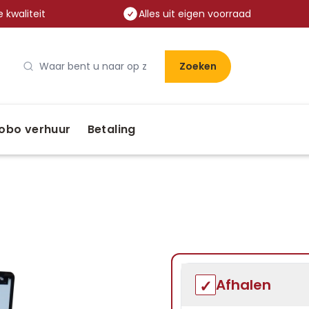
 kwaliteit
Alles uit eigen voorraad
Zoeken
obo verhuur
Betaling
Afhalen