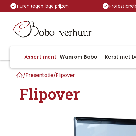
Huren tegen lage prijzen
Professionele
Assortiment
Waarom Bobo
Kerst met b
/
Presentatie
/
Flipover
Home
Flipover