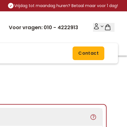
Vrijdag tot maandag huren? Betaal maar voor 1 dag!
Voor vragen: 010 - 4222913
Contact