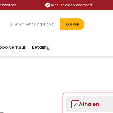
 kwaliteit
Alles uit eigen voorraad
Zoeken
obo verhuur
Betaling
Afhalen