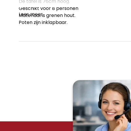
De tafel is 76cm hoog.
Geschikt voor 8 personen
Lees meer
Materiaal is grenen hout.
Poten zijn inklapbaar.