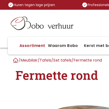
Huren tegen lage prijzen
Professionele
Assortiment
Waarom Bobo
Kerst met b
/
Meubilair
/
Tafels
/
Eet tafels
/
Fermette rond
Home
Fermette rond