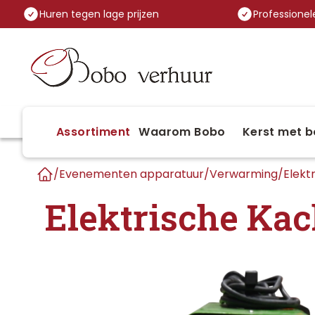
Huren tegen lage prijzen
Professionele
Assortiment
Waarom Bobo
Kerst met b
/
Evenementen apparatuur
/
Verwarming
/
Elekt
Home
Elektrische Ka