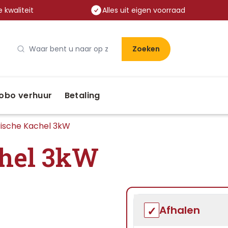
 kwaliteit
Alles uit eigen voorraad
Zoeken
obo verhuur
Betaling
rische Kachel 3kW
chel 3kW
Afhalen