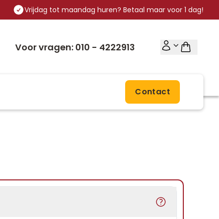
Vrijdag tot maandag huren? Betaal maar voor 1 dag!
Voor vragen: 010 - 4222913
Contact