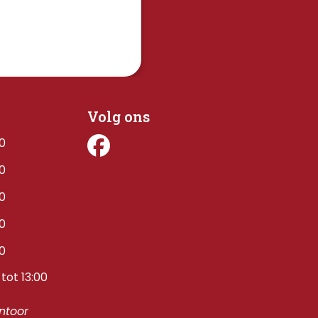
Volg ons
00
00
00
00
00
tot 13:00
toor 