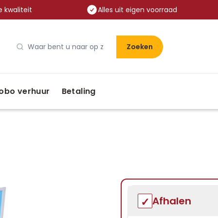
 kwaliteit
Alles uit eigen voorraad
Zoeken
obo verhuur
Betaling
Afhalen