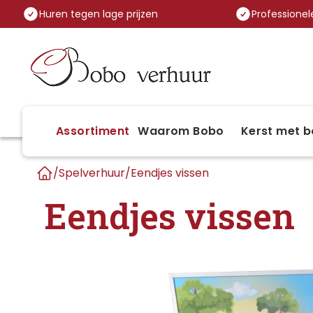
Huren tegen lage prijzen
Professionele
Assortiment
Waarom Bobo
Kerst met b
/
Spelverhuur
/
Eendjes vissen
Home
Eendjes vissen