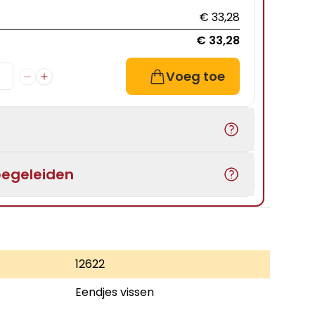
€ 33,28
€ 33,28
Voeg toe
begeleiden
12622
Eendjes vissen