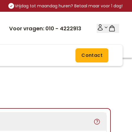
Vrijdag tot maandag huren? Betaal maar voor 1 dag!
Voor vragen: 010 - 4222913
Contact