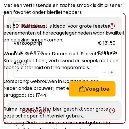
Met een verfrissende en zachte smaak is dit pilsener
een favoriet onder bierliefhebbers.
Afhalen
Het 50-liter biervat is ideaal voor grote feesten,
evenementen of horecagelegenheden waar kwaliteit
en beleving samenkomen.
Verkoopprijs
€ 181,50
Prijs
€ 181,50
incl. BTW
Waarom Kiezen voor Dommelsch Biervat 50 Liter?
Smaakprofiel: Licht, verfrissend en soepel, met een
Aantal
zachte bitterheid en fijne hoparoma’s.
Oorsprong: Gebrouwen in Dommelen, een
Nederlandse brouwerij met een rijke historie die
Voeg toe
teruggaat tot 1744.
Ruime Inhoud: 50 liter bier, geschikt voor grote
Bezorgen
gezelschappen of intensief gebruik.
Veelzijdig: Perfect voor professioneel gebruik in