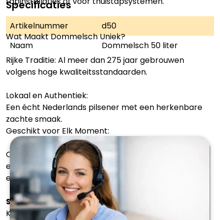
tapinstallaties of voor thuistapsystemen.
Specificaties
Artikelnummer
d50
Wat Maakt Dommelsch Uniek?
Naam
Dommelsch 50 liter
Rijke Traditie: Al meer dan 275 jaar gebrouwen
volgens hoge kwaliteitsstandaarden.
Lokaal en Authentiek:
Een écht Nederlands pilsener met een herkenbare
zachte smaak.
Geschikt voor Elk Moment:
Of het nu gaat om een groot festival, een bruiloft of
een gezellige barbecue, Dommelsch Pilsener is altijd
een goede keuze.
Serveertips voor Dommelsch Pilsener
Koel Serveren: Geniet optimaal bij een temperatuur