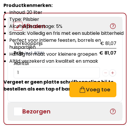
Productkenmerken:
Inhoud: 20 liter
Type: Pilsbier
Afhalen
Alcoholpercentage: 5%
Smaak: Volledig en fris met een subtiele bitterheid
Perfect voor intieme feesten, borrels en
Verkoopprijs
€ 81,07
huispartijen
Prijs
€ 81,07
incl. BTW
Handig formaat voor kleinere groepen
Altijd verzekerd van kwaliteit en smaak
Aantal
Vergeet er geen
platte schuifkoppeling
bij te
bestellen als een tap of bar huurt.
Voeg toe
Bezorgen