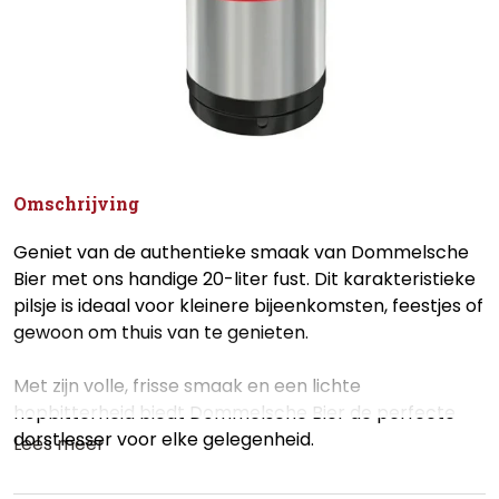
Omschrijving
Geniet van de authentieke smaak van Dommelsche
Bier met ons handige 20-liter fust. Dit karakteristieke
pilsje is ideaal voor kleinere bijeenkomsten, feestjes of
gewoon om thuis van te genieten.
Met zijn volle, frisse smaak en een lichte
hopbitterheid biedt Dommelsche Bier de perfecte
dorstlesser voor elke gelegenheid.
Lees meer