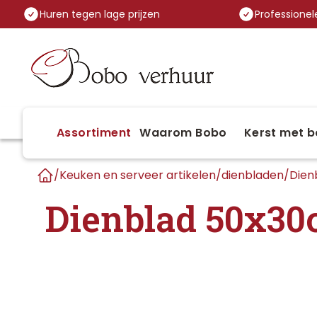
Huren tegen lage prijzen
Professionele
Assortiment
Waarom Bobo
Kerst met b
/
Keuken en serveer artikelen
/
dienbladen
/
Dien
Home
Dienblad 50x30