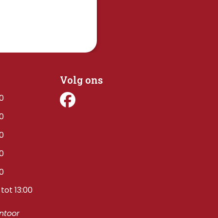
Volg ons
00
00
00
00
00
tot 13:00
toor 