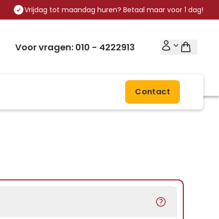
Vrijdag tot maandag huren? Betaal maar voor 1 dag!
Voor vragen: 010 - 4222913
Contact