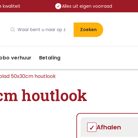
 kwaliteit
Alles uit eigen voorraad
Zoeken
obo verhuur
Betaling
blad 50x30cm houtlook
cm houtlook
Afhalen