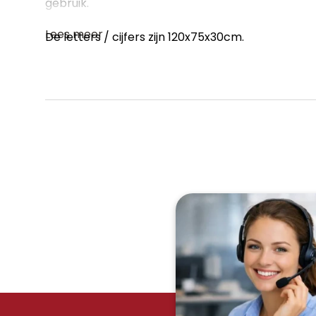
gebruik.
Lees meer
De letters / cijfers zijn 120x75x30cm.