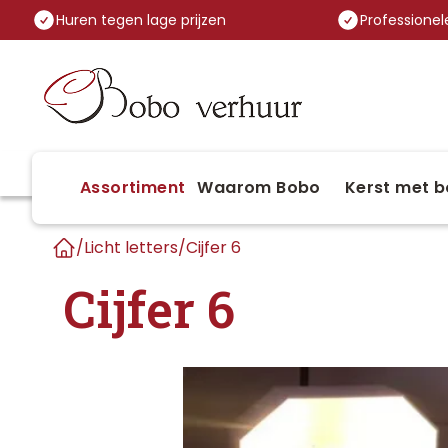
Huren tegen lage prijzen
Professionele
Assortiment
Waarom Bobo
Kerst met b
/
Licht letters
/
Cijfer 6
Home
Cijfer 6