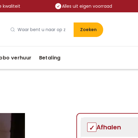
 kwaliteit
Alles uit eigen voorraad
Zoeken
obo verhuur
Betaling
Afhalen