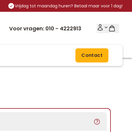
Vrijdag tot maandag huren? Betaal maar voor 1 dag!
Voor vragen: 010 - 4222913
Contact