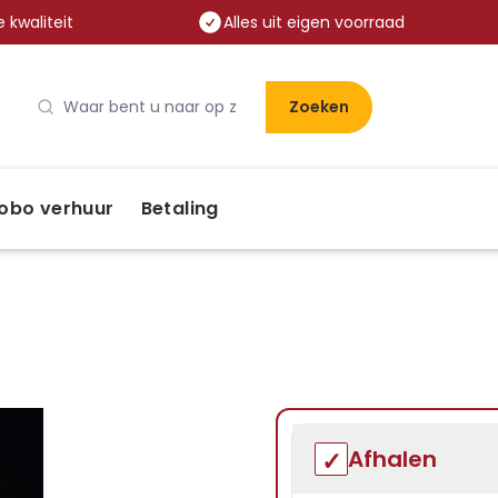
 kwaliteit
Alles uit eigen voorraad
Zoeken
obo verhuur
Betaling
Afhalen