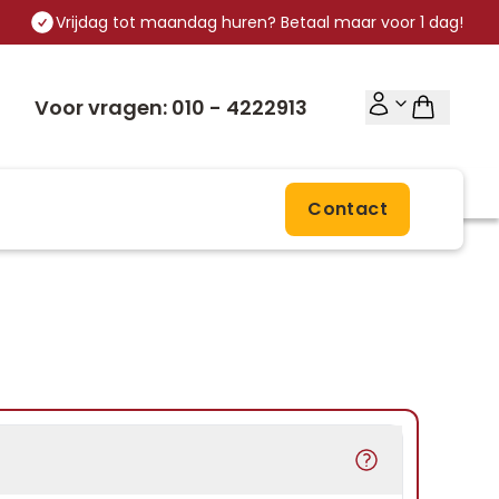
Vrijdag tot maandag huren? Betaal maar voor 1 dag!
Voor vragen: 010 - 4222913
Contact