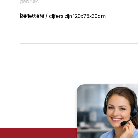
gebruik.
Lees meer
De letters / cijfers zijn 120x75x30cm.