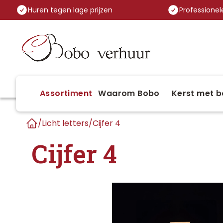
Huren tegen lage prijzen
Professionele
Assortiment
Waarom Bobo
Kerst met b
/
Licht letters
/
Cijfer 4
Home
Cijfer 4