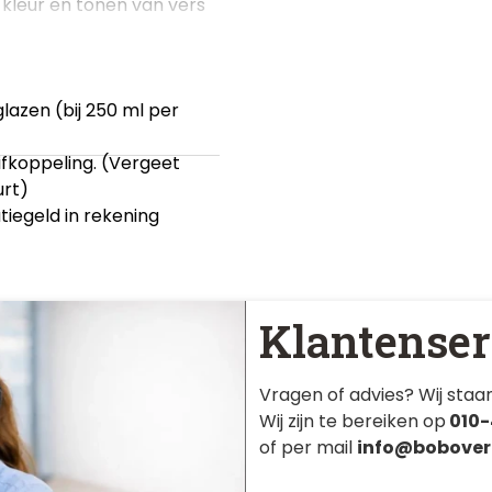
 kleur en tonen van vers
glazen (bij 250 ml per
ifkoppeling
. (Vergeet
urt)
iegeld in rekening
Klantenser
Vragen of advies? Wij staan
Wij zijn te bereiken op
010-
of per mail
info@bobover