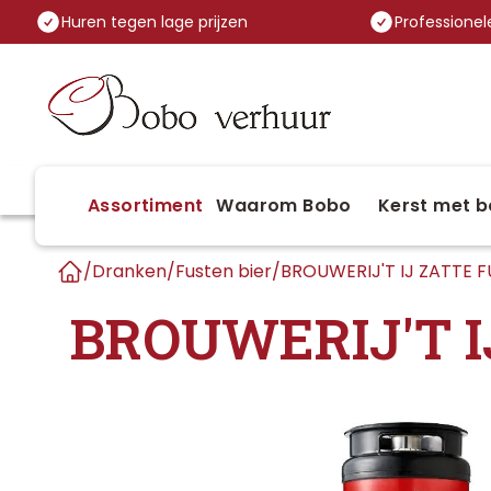
Huren tegen lage prijzen
Professionele
Assortiment
Waarom Bobo
Kerst met b
/
Dranken
/
Fusten bier
/
BROUWERIJ'T IJ ZATTE F
Home
BROUWERIJ'T I