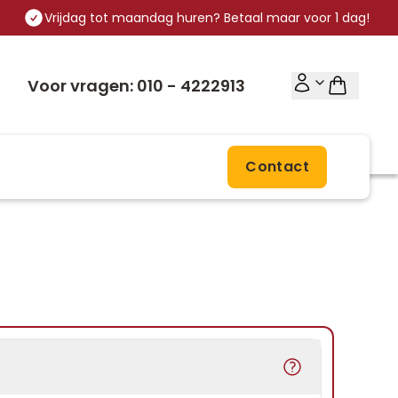
Vrijdag tot maandag huren? Betaal maar voor 1 dag!
Voor vragen: 010 - 4222913
Contact