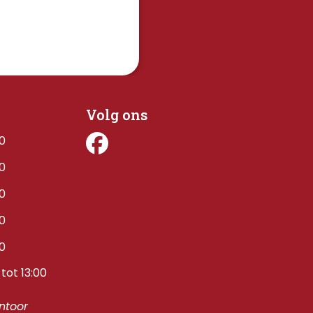
Volg ons
00
00
00
00
00
tot 13:00
toor 