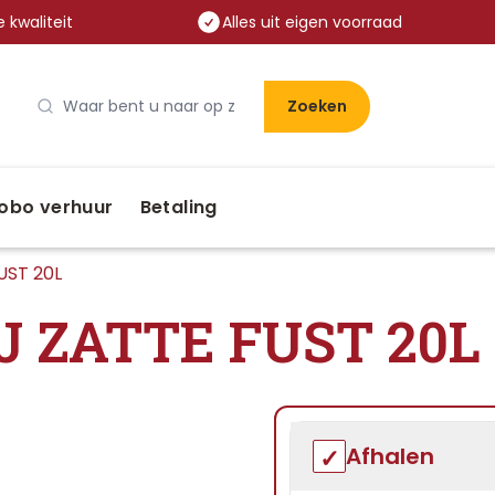
 kwaliteit
Alles uit eigen voorraad
Zoeken
obo verhuur
Betaling
UST 20L
J ZATTE FUST 20L
Afhalen