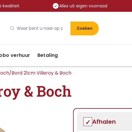
 kwaliteit
Alles uit eigen voorraad
Zoeken
obo verhuur
Betaling
boch
/
Bord 21cm Villeroy & Boch
roy & Boch
Afhalen