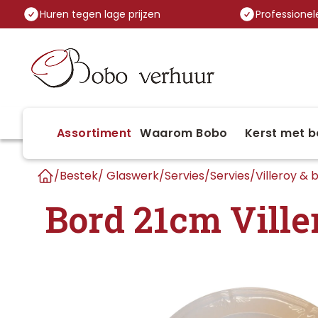
Huren tegen lage prijzen
Professionele
Assortiment
Waarom Bobo
Kerst met b
/
Bestek/ Glaswerk/Servies
/
Servies
/
Villeroy & 
Home
Bord 21cm Ville