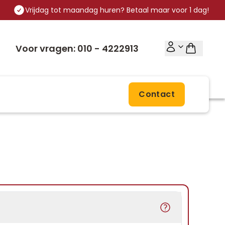
Vrijdag tot maandag huren? Betaal maar voor 1 dag!
Voor vragen: 010 - 4222913
Contact