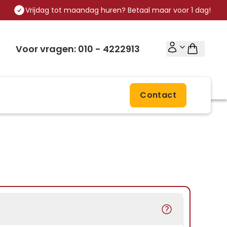
Vrijdag tot maandag huren? Betaal maar voor 1 dag!
Voor vragen: 010 - 4222913
Contact