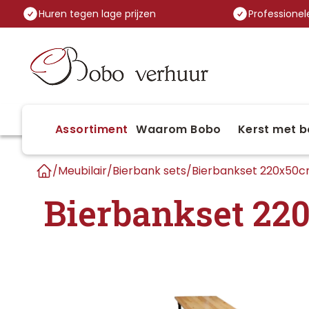
Huren tegen lage prijzen
Professionele
Assortiment
Waarom Bobo
Kerst met b
/
Meubilair
/
Bierbank sets
/
Bierbankset 220x50
Home
Bierbankset 22