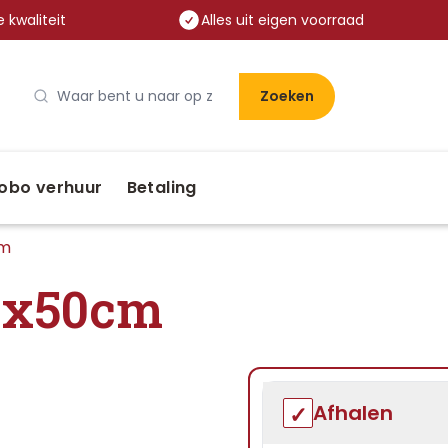
 kwaliteit
Alles uit eigen voorraad
Zoeken
obo verhuur
Betaling
cm
0x50cm
Afhalen