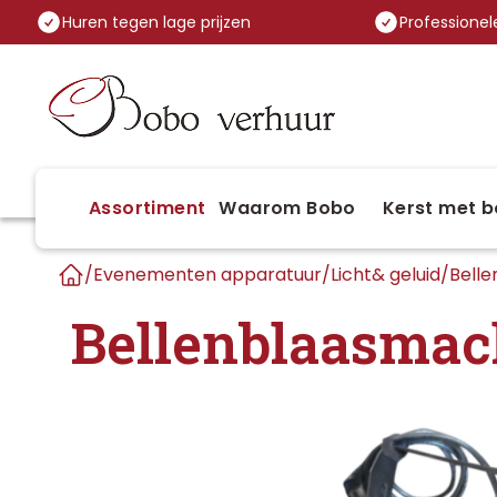
Huren tegen lage prijzen
Professionele
Assortiment
Waarom Bobo
Kerst met b
/
Evenementen apparatuur
/
Licht& geluid
/
Bell
Home
Bellenblaasmac