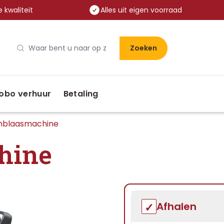
 kwaliteit
Alles uit eigen voorraad
Zoeken
obo verhuur
Betaling
enblaasmachine
hine
Afhalen