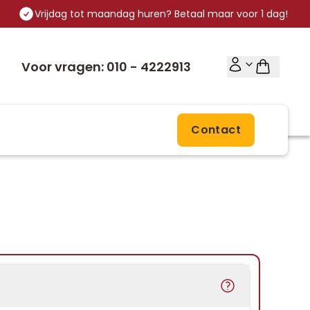
Vrijdag tot maandag huren? Betaal maar voor 1 dag!
Voor vragen: 010 - 4222913
Contact