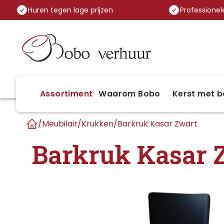
Huren tegen lage prijzen
Professionele
Assortiment
Waarom Bobo
Kerst met b
/
Meubilair
/
Krukken
/
Barkruk Kasar Zwart
Home
Barkruk Kasar 