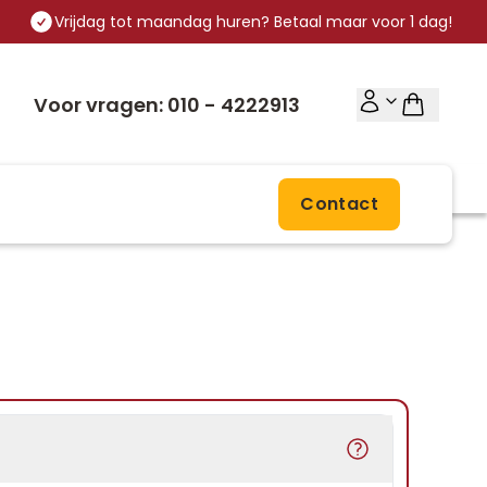
Vrijdag tot maandag huren? Betaal maar voor 1 dag!
Voor vragen: 010 - 4222913
Contact