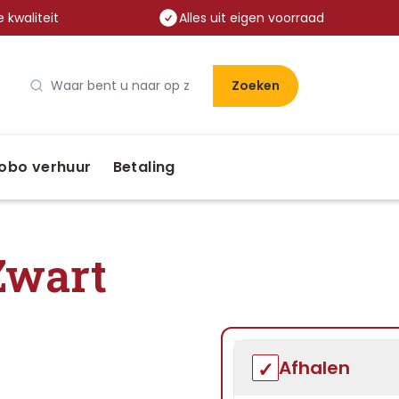
 kwaliteit
Alles uit eigen voorraad
Zoeken
obo verhuur
Betaling
Zwart
Afhalen